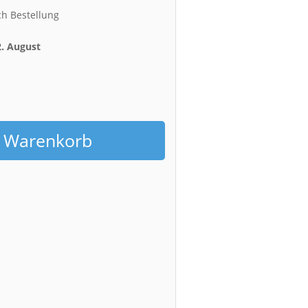
ch Bestellung
2. August
h
n Warenkorb