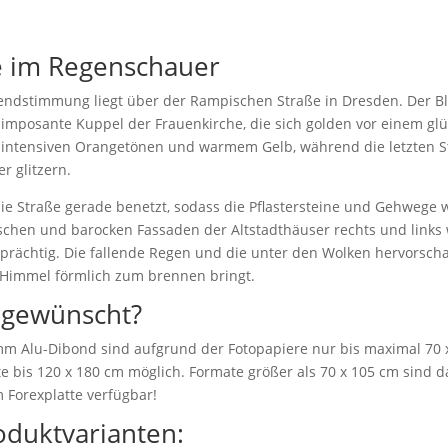
e im Regenschauer
bendstimmung liegt über der Rampischen Straße in Dresden. Der Bli
ie imposante Kuppel der Frauenkirche, die sich golden vor einem
n intensiven Orangetönen und warmem Gelb, während die letzten 
r glitzern.
ie Straße gerade benetzt, sodass die Pflastersteine und Gehwege 
istischen und barocken Fassaden der Altstadthäuser rechts und link
prächtig. Die fallende Regen und die unter den Wolken hervorsch
 Himmel förmlich zum brennen bringt.
 gewünscht?
 mm Alu-Dibond sind aufgrund der Fotopapiere nur bis maximal 70 
e bis 120 x 180 cm möglich. Formate größer als 70 x 105 cm sind da
 Forexplatte verfügbar!
oduktvarianten: