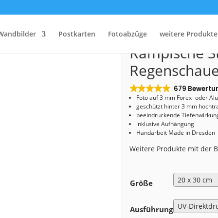
tart
/
Shop
/
Acryl Board
/ Acryl Board (01673) Rampische Straße im Regenschau
Acryl Board 
Wandbilder
Postkarten
Fotoabzüge
weitere Produkte
Rampische S
Regenschaue
679 Bewertu
Foto auf 3 mm
Forex- oder Al
geschützt hinter 3 mm hochtr
beeindruckende Tiefenwirkung
inklusive Aufhängung
Handarbeit Made in Dresden
Weitere Produkte mit der
Größe
Ausführung