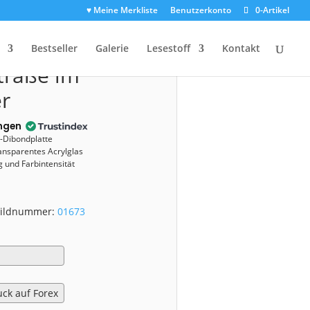
♥ Meine Merkliste
Benutzerkonto
0-Artikel
er
(01673)
Bestseller
Galerie
Lesestoff
Kontakt
traße im
r
ngen
u-Dibondplatte
ansparentes Acrylglas
 und Farbintensität
 Bildnummer:
01673