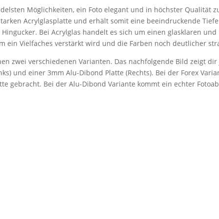
delsten Möglichkeiten, ein Foto elegant und in höchster Qualität z
starken Acrylglasplatte und erhält somit eine beeindruckende Tiefen
r Hingucker. Bei Acrylglas handelt es sich um einen glasklaren und b
m ein Vielfaches verstärkt wird und die Farben noch deutlicher str
en zwei verschiedenen Varianten. Das nachfolgende Bild zeigt dir j
ks) und einer 3mm Alu-Dibond Platte (Rechts). Bei der Forex Varian
atte gebracht. Bei der Alu-Dibond Variante kommt ein echter Fotoa