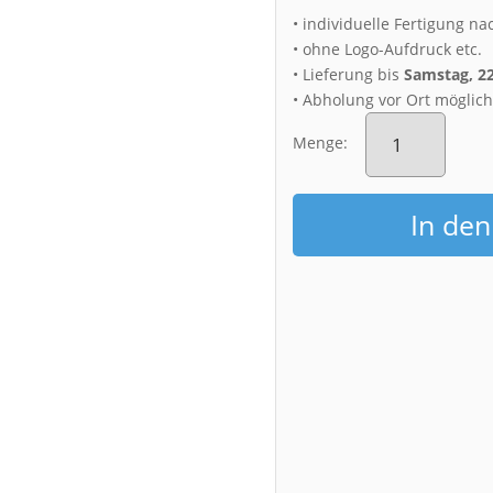
• individuelle Fertigung na
• ohne Logo-Aufdruck etc.
• Lieferung bis
Samstag, 2
• Abholung vor Ort möglic
Acryl
Board
Menge:
(01673)
Rampische
Straße
In de
im
Regenschauer
Menge