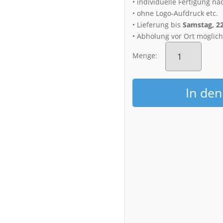
• individuelle Fertigung na
• ohne Logo-Aufdruck etc.
• Lieferung bis
Samstag, 2
• Abholung vor Ort möglic
Alu-
Dibond
Menge:
(00082)
Dresden
Glaskugel
In de
Menge