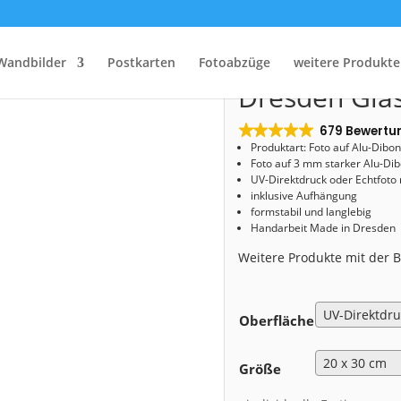
Start
/
Shop
/
Alu-Dibond
/ Alu-Dibond (00082) Dresden Glaskugel
Alu-Dibond (
Wandbilder
Postkarten
Fotoabzüge
weitere Produkte
Dresden Gla
679 Bewertu
Produktart: Foto auf Alu-Dibo
Foto auf 3 mm starker Alu-Dib
UV-Direktdruck oder Echtfoto
inklusive Aufhängung
formstabil und langlebig
Handarbeit Made in Dresden
Weitere Produkte mit der
Oberfläche
Größe