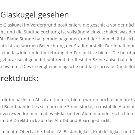
e Glaskugel gesehen
are Glaskugel im Vordergrund positioniert, die geschickt vor der näc
acht, und die Stadtbeleuchtung ist vollständig eingeschaltet, was d
Die Blaue Stunde hat gerade begonnen, und der Himmel färbt sich 
rast zur warmen Beleuchtung der Stadt darstellt. Der Inhalt inner
as eine faszinierende Umkehrung der Perspektive bietet. Die be
gel präzise abgebildet, während der Rest der Szene außerhalb der
schwimmt. Dies erzeugt eine magische und fast surreale Darstellun
irektdruck:
dir im nächsten Absatz erläutern, bieten wir dir auch einen hoch
d Board handelt es sich um eine 3 mm starke, formstabile Alumi
r von zwei dünnen, matt weiß lackierten Aluminiumdeckschichten 
 im UV-Direktdruck auf das Alu-Dibond Board gedruckt.
emimatte Oberfläche, hohe UV- Beständigkeit, Kratzfestigkeit und F