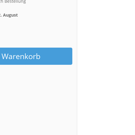
ch Bestellung
2. August
h
n Warenkorb