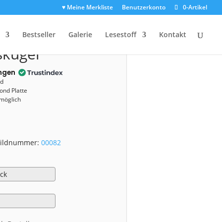
♥ Meine Merkliste
Benutzerkonto
0-Artikel
00082)
Bestseller
Galerie
Lesestoff
Kontakt
skugel
ngen
nd
ond Platte
 möglich
 Bildnummer:
00082