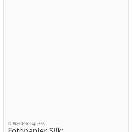
© PixelfotoExpress
Fotopapier Silk: