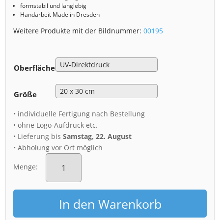
formstabil und langlebig
Handarbeit Made in Dresden
Weitere Produkte mit der Bildnummer:
00195
Oberfläche
Größe
• individuelle Fertigung nach Bestellung
• ohne Logo-Aufdruck etc.
• Lieferung bis
Samstag, 22. August
• Abholung vor Ort möglich
Alu-
Dibond
Menge:
(00195)
Hofkirche
Dresden
In den Warenkorb
im
Winter
Menge