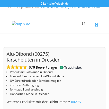
kontakt@ddpix.de
Start
/
Shop
/
Alu-Dibond
/ Alu-Dibond (00275) Kirschblüten in Dresden
Alu-Dibond (00275)
Kirschblüten in Dresden
679 Bewertungen
Produktart: Foto auf Alu-Dibond
Foto auf 3 mm starker Alu-Dibond Platte
UV-Direktdruck oder Echtfoto möglich
inklusive Aufhängung
formstabil und langlebig
Handarbeit Made in Dresden
Weitere Produkte mit der Bildnummer:
00275