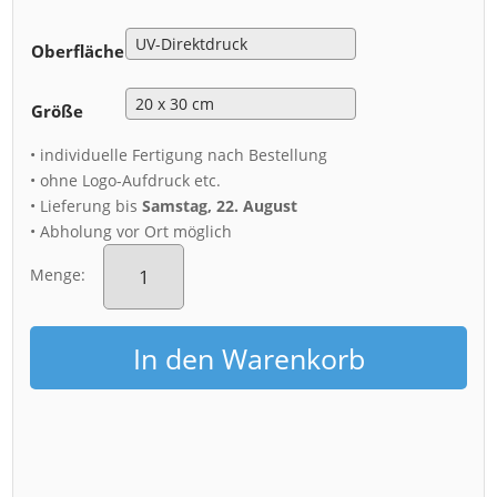
Oberfläche
Größe
• individuelle Fertigung nach Bestellung
• ohne Logo-Aufdruck etc.
• Lieferung bis
Samstag, 22. August
• Abholung vor Ort möglich
Alu-
Dibond
Menge:
(00275)
Kirschblüten
in
In den Warenkorb
Dresden
Menge