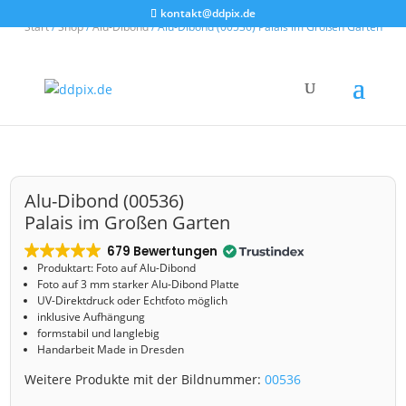
kontakt@ddpix.de
Start
/
Shop
/
Alu-Dibond
/ Alu-Dibond (00536) Palais im Großen Garten
Alu-Dibond (00536)
Palais im Großen Garten
679 Bewertungen
Produktart: Foto auf Alu-Dibond
Foto auf 3 mm starker Alu-Dibond Platte
UV-Direktdruck oder Echtfoto möglich
inklusive Aufhängung
formstabil und langlebig
Handarbeit Made in Dresden
Weitere Produkte mit der Bildnummer:
00536