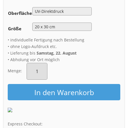
Oberfläche
Größe
• individuelle Fertigung nach Bestellung
• ohne Logo-Aufdruck etc.
• Lieferung bis
Samstag, 22. August
• Abholung vor Ort möglich
Alu-
Dibond
Menge:
(00536)
Palais
im
In den Warenkorb
Großen
Garten
Menge
Express Checkout: