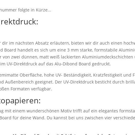
nummer folgte in Kürze...
irektdruck:
dir im nächsten Absatz erläutern, bieten wir dir auch einen hoch
d Board handelt es sich um eine 3 mm starke, formstabile Alumi
r von zwei dünnen, matt weiß lackierten Aluminiumdeckschichten 
 im UV-Direktdruck auf das Alu-Dibond Board gedruckt.
emimatte Oberfläche, hohe UV- Beständigkeit, Kratzfestigkeit und F
nd Außenbereich geeignet. Der UV-Direktdruck besticht durch bril
roßen Formaten verfügbar.
topapieren:
g mit einem wunderschönen Motiv trifft auf ein elegantes formstab
 Board für deine Wand. Du kannst bei uns zwischen vier verschie