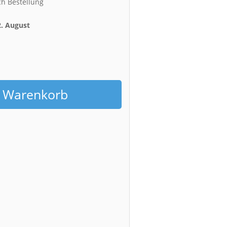
ch Bestellung
2. August
h
n Warenkorb