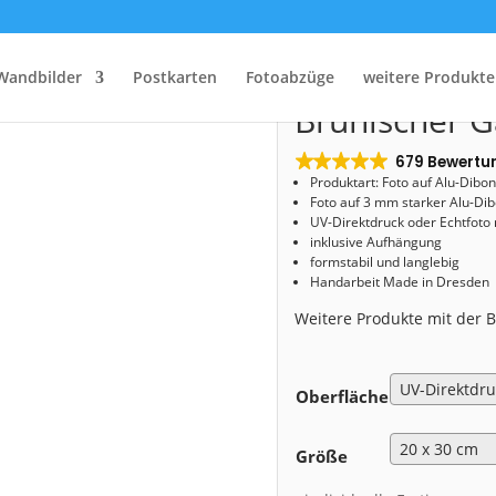
Start
/
Shop
/
Alu-Dibond
/ Alu-Dibond (00596) Brühlscher Garten im Frühling
Alu-Dibond (
Wandbilder
Postkarten
Fotoabzüge
weitere Produkte
Brühlscher G
679 Bewertu
Produktart: Foto auf Alu-Dibo
Foto auf 3 mm starker Alu-Dib
UV-Direktdruck oder Echtfoto
inklusive Aufhängung
formstabil und langlebig
Handarbeit Made in Dresden
Weitere Produkte mit der
Oberfläche
Größe