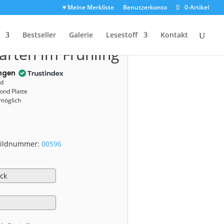
♥ Meine Merkliste
Benutzerkonto
0-Artikel
00596)
Bestseller
Galerie
Lesestoff
Kontakt
arten im Frühling
ngen
nd
ond Platte
 möglich
 Bildnummer:
00596