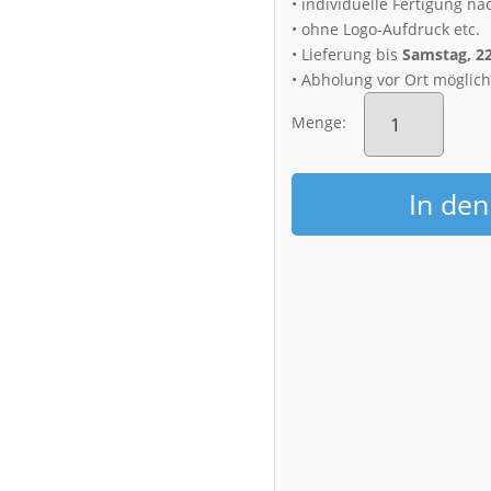
• individuelle Fertigung na
• ohne Logo-Aufdruck etc.
• Lieferung bis
Samstag, 2
• Abholung vor Ort möglic
Alu-
Dibond
Menge:
(00596)
Brühlscher
Garten
In de
im
Frühling
Menge