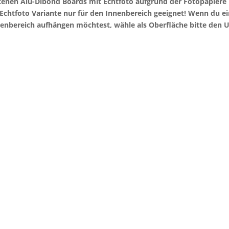
otenen Alu-Dibond Boards mit Echtfoto aufgrund der Fotopapier
e Echtfoto Variante nur für den Innenbereich geeignet! Wenn du 
enbereich aufhängen möchtest, wähle als Oberfläche bitte den U