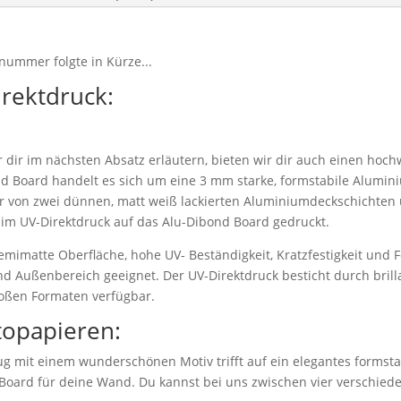
nummer folgte in Kürze...
irektdruck:
dir im nächsten Absatz erläutern, bieten wir dir auch einen hoch
d Board handelt es sich um eine 3 mm starke, formstabile Alumi
r von zwei dünnen, matt weiß lackierten Aluminiumdeckschichten 
 im UV-Direktdruck auf das Alu-Dibond Board gedruckt.
emimatte Oberfläche, hohe UV- Beständigkeit, Kratzfestigkeit und F
nd Außenbereich geeignet. Der UV-Direktdruck besticht durch bril
roßen Formaten verfügbar.
topapieren:
g mit einem wunderschönen Motiv trifft auf ein elegantes formstab
 Board für deine Wand. Du kannst bei uns zwischen vier verschie