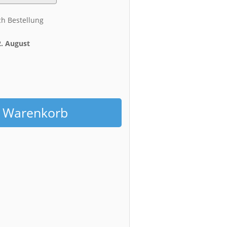
ch Bestellung
2. August
h
n Warenkorb