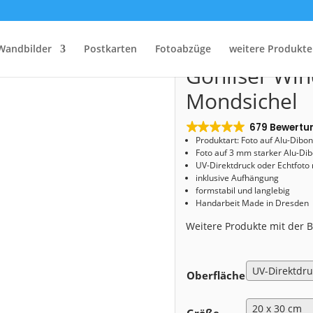
tart
/
Shop
/
Alu-Dibond
/ Alu-Dibond (00605) Gohliser Windmühle mit Mondsiche
Alu-Dibond (
Wandbilder
Postkarten
Fotoabzüge
weitere Produkte
Gohliser Wi
Mondsichel
679 Bewertu
Produktart: Foto auf Alu-Dibo
Foto auf 3 mm starker Alu-Dib
UV-Direktdruck oder Echtfoto
inklusive Aufhängung
formstabil und langlebig
Handarbeit Made in Dresden
Weitere Produkte mit der
Oberfläche
Größe