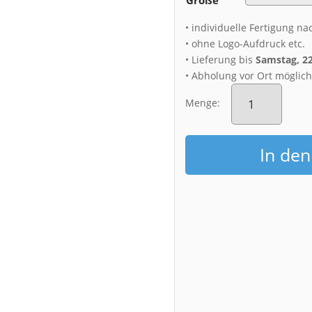
• individuelle Fertigung na
• ohne Logo-Aufdruck etc.
• Lieferung bis
Samstag, 2
• Abholung vor Ort möglic
Alu-
Dibond
Menge:
(00605)
Gohliser
Windmühle
In de
mit
Mondsichel
Menge