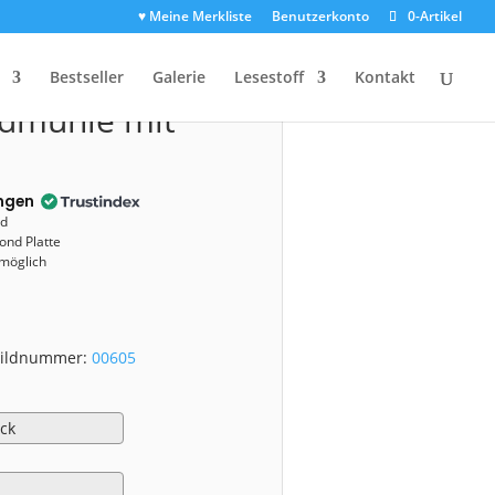
♥ Meine Merkliste
Benutzerkonto
0-Artikel
l
00605)
Bestseller
Galerie
Lesestoff
Kontakt
ndmühle mit
ngen
nd
ond Platte
 möglich
 Bildnummer:
00605