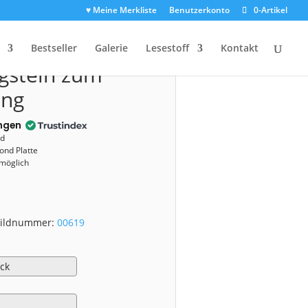
♥ Meine Merkliste
Benutzerkonto
0-Artikel
ang
00619)
Bestseller
Galerie
Lesestoff
Kontakt
gstein zum
ang
ngen
nd
ond Platte
 möglich
 Bildnummer:
00619