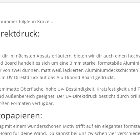
nummer folgte in Kürze...
irektdruck:
dir im nächsten Absatz erläutern, bieten wir dir auch einen hoch
d Board handelt es sich um eine 3 mm starke, formstabile Alumi
r von zwei dünnen, matt weiß lackierten Aluminiumdeckschichten 
 im UV-Direktdruck auf das Alu-Dibond Board gedruckt.
emimatte Oberfläche, hohe UV- Beständigkeit, Kratzfestigkeit und F
nd Außenbereich geeignet. Der UV-Direktdruck besticht durch bril
roßen Formaten verfügbar.
topapieren:
g mit einem wunderschönen Motiv trifft auf ein elegantes formstab
 Board für deine Wand. Du kannst bei uns zwischen vier verschie