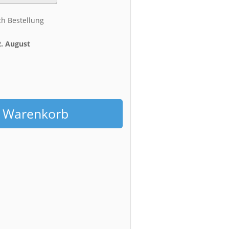
ch Bestellung
2. August
h
n Warenkorb