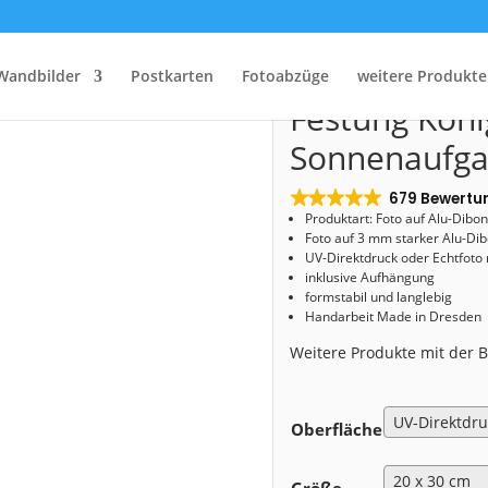
rt
/
Shop
/
Alu-Dibond
/ Alu-Dibond (00619) Festung Königstein zum Sonnenaufg
Alu-Dibond (
Wandbilder
Postkarten
Fotoabzüge
weitere Produkte
Festung Köni
Sonnenaufg
679 Bewertu
Produktart: Foto auf Alu-Dibo
Foto auf 3 mm starker Alu-Dib
UV-Direktdruck oder Echtfoto
inklusive Aufhängung
formstabil und langlebig
Handarbeit Made in Dresden
Weitere Produkte mit der
Oberfläche
Größe