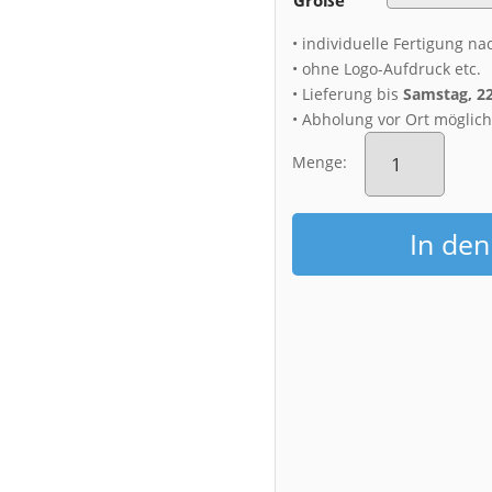
• individuelle Fertigung na
• ohne Logo-Aufdruck etc.
• Lieferung bis
Samstag, 2
• Abholung vor Ort möglic
Alu-
Dibond
Menge:
(00619)
Festung
Königstein
In de
zum
Sonnenaufgang
Menge