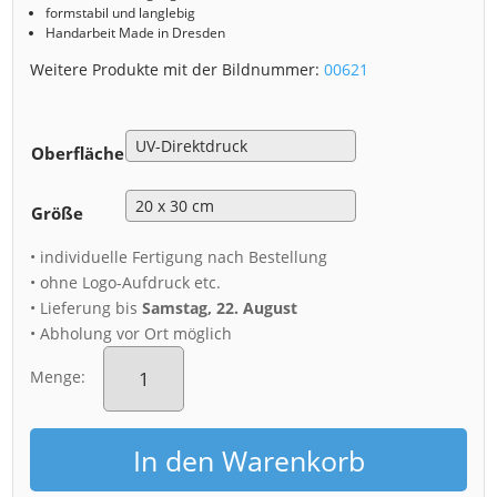
formstabil und langlebig
Handarbeit Made in Dresden
Weitere Produkte mit der Bildnummer:
00621
Oberfläche
Größe
• individuelle Fertigung nach Bestellung
• ohne Logo-Aufdruck etc.
• Lieferung bis
Samstag, 22. August
• Abholung vor Ort möglich
Alu-
Dibond
Menge:
(00621)
Brühlsche
Terrasse
In den Warenkorb
im
Regen
Menge