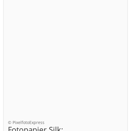
© PixelfotoExpress
Fotopapier Silk: