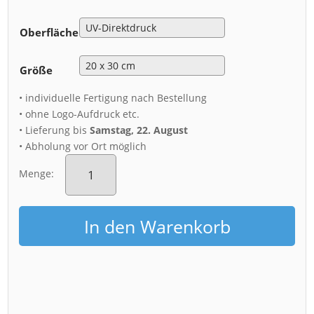
Oberfläche
Größe
• individuelle Fertigung nach Bestellung
• ohne Logo-Aufdruck etc.
• Lieferung bis
Samstag, 22. August
• Abholung vor Ort möglich
Alu-
Dibond
Menge:
(00625)
Frauenkirche
Dresden
In den Warenkorb
Menge