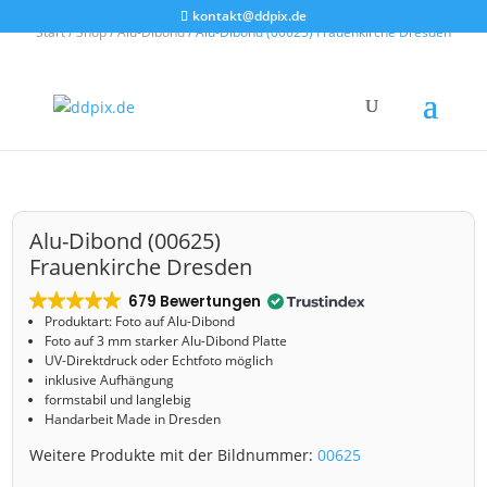
kontakt@ddpix.de
Start
/
Shop
/
Alu-Dibond
/ Alu-Dibond (00625) Frauenkirche Dresden
Alu-Dibond (00625)
Frauenkirche Dresden
679 Bewertungen
Produktart: Foto auf Alu-Dibond
Foto auf 3 mm starker Alu-Dibond Platte
UV-Direktdruck oder Echtfoto möglich
inklusive Aufhängung
formstabil und langlebig
Handarbeit Made in Dresden
Weitere Produkte mit der Bildnummer:
00625