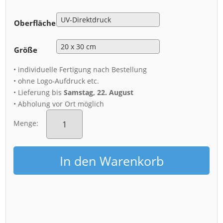
Oberfläche
Größe
• individuelle Fertigung nach Bestellung
• ohne Logo-Aufdruck etc.
• Lieferung bis
Samstag, 22. August
• Abholung vor Ort möglich
Alu-
Dibond
Menge:
(00675)
Blick
auf
In den Warenkorb
die
Frauenkirche
Menge