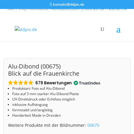
kontakt@ddpix.de
Start
/
Shop
/
Alu-Dibond
/ Alu-Dibond (00675) Blick auf die Frauenkirche
Alu-Dibond (00675)
Blick auf die Frauenkirche
679 Bewertungen
Produktart: Foto auf Alu-Dibond
Foto auf 3 mm starker Alu-Dibond Platte
UV-Direktdruck oder Echtfoto möglich
inklusive Aufhängung
formstabil und langlebig
Handarbeit Made in Dresden
Weitere Produkte mit der Bildnummer:
00675