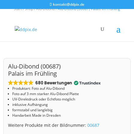
kontakt@ddpix.de
Start
/
Shop
/
Alu-Dibond
/ Alu-Dibond (00687) Palais im Frühling
Alu-Dibond (00687)
Palais im Frühling
680 Bewertungen
Produktart: Foto auf Alu-Dibond
Foto auf 3 mm starker Alu-Dibond Platte
UV-Direktdruck oder Echtfoto möglich
inklusive Aufhängung
formstabil und langlebig
Handarbeit Made in Dresden
Weitere Produkte mit der Bildnummer:
00687