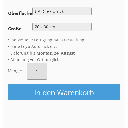
Oberfläche
Größe
• individuelle Fertigung nach Bestellung
• ohne Logo-Aufdruck etc.
• Lieferung bis
Montag, 24. August
• Abholung vor Ort möglich
Alu-
Dibond
Menge:
(00687)
Palais
im
In den Warenkorb
Frühling
Menge