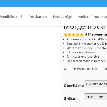
Start
/
Shop
/
Alu-Dibond
/ Alu-Dibond (00748) Morgenrot am Schloss Pillnitz
Alu-Dibond (
Wandbilder
Postkarten
Fotoabzüge
weitere Produkte
Morgenrot am
679 Bewertu
Produktart: Foto auf Alu-Dibo
Foto auf 3 mm starker Alu-Dib
UV-Direktdruck oder Echtfoto
inklusive Aufhängung
formstabil und langlebig
Handarbeit Made in Dresden
Weitere Produkte mit der
Oberfläche
Größe