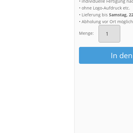
• individuelle Fertigung na
• ohne Logo-Aufdruck etc.
• Lieferung bis
Samstag, 2
• Abholung vor Ort möglic
Alu-
Dibond
Menge:
(00748)
Morgenrot
am
In de
Schloss
Pillnitz
Menge