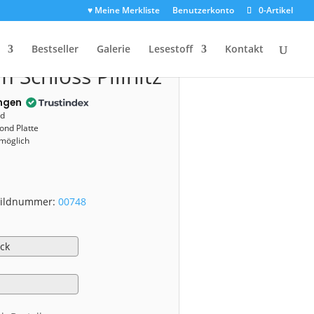
♥ Meine Merkliste
Benutzerkonto
0-Artikel
00748)
Bestseller
Galerie
Lesestoff
Kontakt
 Schloss Pillnitz
ngen
nd
ond Platte
 möglich
 Bildnummer:
00748