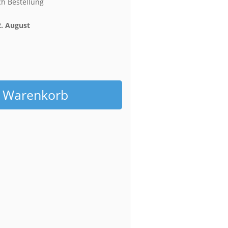
ch Bestellung
2. August
h
n Warenkorb