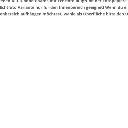
otenen Alu-Dibond Boards mit Echtfoto aufgrund der Fotopapier
e Echtfoto Variante nur für den Innenbereich geeignet! Wenn du 
enbereich aufhängen möchtest, wähle als Oberfläche bitte den U