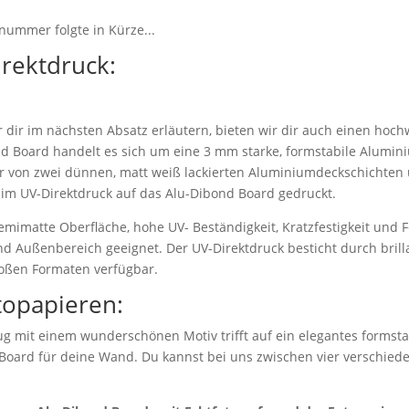
nummer folgte in Kürze...
irektdruck:
dir im nächsten Absatz erläutern, bieten wir dir auch einen hoch
d Board handelt es sich um eine 3 mm starke, formstabile Alumi
r von zwei dünnen, matt weiß lackierten Aluminiumdeckschichten 
 im UV-Direktdruck auf das Alu-Dibond Board gedruckt.
emimatte Oberfläche, hohe UV- Beständigkeit, Kratzfestigkeit und F
nd Außenbereich geeignet. Der UV-Direktdruck besticht durch bril
roßen Formaten verfügbar.
topapieren:
g mit einem wunderschönen Motiv trifft auf ein elegantes formstab
 Board für deine Wand. Du kannst bei uns zwischen vier verschie