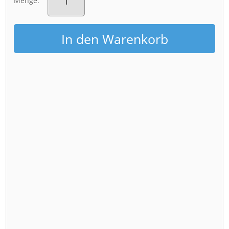
Menge:
(00980-
PopArt)
Menge
In den Warenkorb