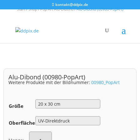
kontakt@ddpix.de
Start
/
Shop
/
Pop Art Alu-Dibond
/ Alu-Dibond (00980-PopArt)
Alu-Dibond (00980-PopArt)
Weitere Produkte mit der Bildnummer:
00980_PopArt
Größe
Oberfläche
Alu-
Dibond