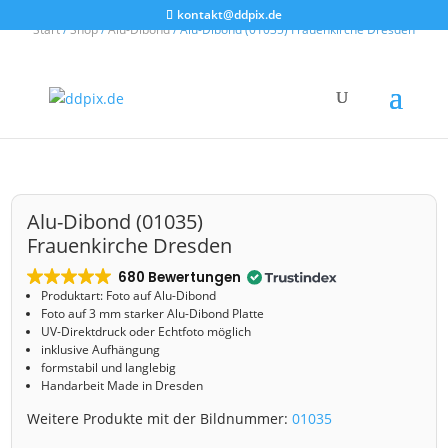
kontakt@ddpix.de
Start
/
Shop
/
Alu-Dibond
/ Alu-Dibond (01035) Frauenkirche Dresden
Alu-Dibond (01035)
Frauenkirche Dresden
680 Bewertungen
Produktart: Foto auf Alu-Dibond
Foto auf 3 mm starker Alu-Dibond Platte
UV-Direktdruck oder Echtfoto möglich
inklusive Aufhängung
formstabil und langlebig
Handarbeit Made in Dresden
Weitere Produkte mit der Bildnummer:
01035