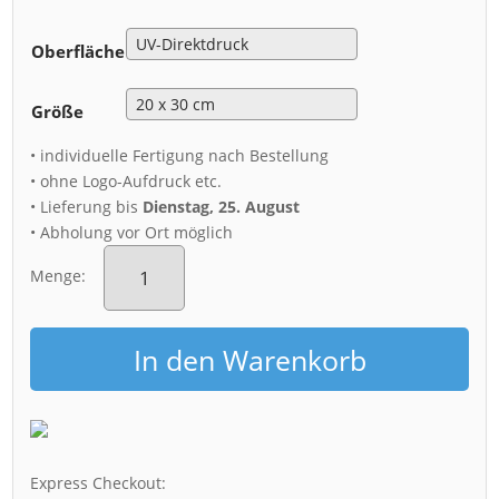
Oberfläche
Größe
• individuelle Fertigung nach Bestellung
• ohne Logo-Aufdruck etc.
• Lieferung bis
Dienstag, 25. August
• Abholung vor Ort möglich
Alu-
Dibond
Menge:
(01035)
Frauenkirche
Dresden
In den Warenkorb
Menge
Express Checkout: