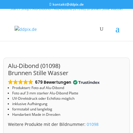
kontakt@ddpix.de
Start
/
Shop
/
Alu-Dibond
/ Alu-Dibond (01098) Brunnen Stille Wasser
Alu-Dibond (01098)
Brunnen Stille Wasser
679 Bewertungen
Produktart: Foto auf Alu-Dibond
Foto auf 3 mm starker Alu-Dibond Platte
UV-Direktdruck oder Echtfoto möglich
inklusive Aufhängung
formstabil und langlebig
Handarbeit Made in Dresden
Weitere Produkte mit der Bildnummer:
01098