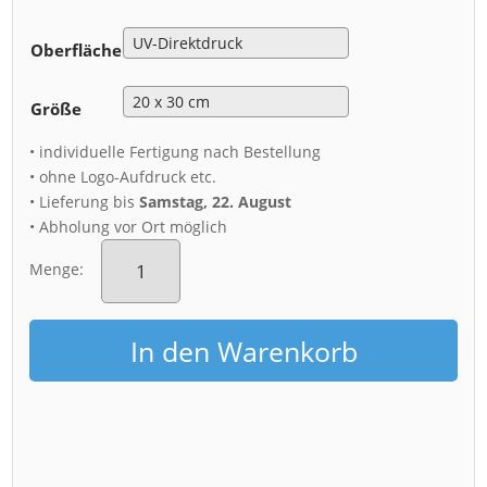
Oberfläche
Größe
• individuelle Fertigung nach Bestellung
• ohne Logo-Aufdruck etc.
• Lieferung bis
Samstag, 22. August
• Abholung vor Ort möglich
Alu-
Dibond
Menge:
(01098)
Brunnen
Stille
In den Warenkorb
Wasser
Menge