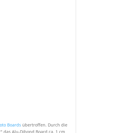
foto Boards
übertroffen. Durch die
" das Alu-Dibond Board ca. 1 cm