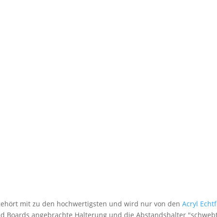
 gehört mit zu den hochwertigsten und wird nur von den
Acryl Echt
nd Boards angebrachte Halterung und die Abstandshalter "schwebt