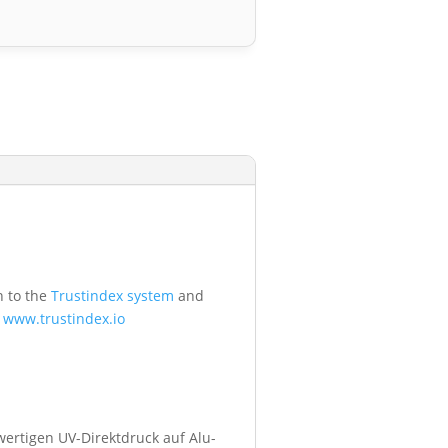
n to the
Trustindex system
and
t
www.trustindex.io
wertigen UV-Direktdruck auf Alu-