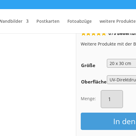
Start
/
Shop
/
Pop Art Alu-Dibond
/ Alu-Dibond (01107-PopArt)
Alu-Dibond (
Wandbilder
Postkarten
Fotoabzüge
weitere Produkte
679 Bewertu
Weitere Produkte mit der
Größe
Oberfläche
Alu-
Dibond
Menge:
(01107-
PopArt)
Menge
In de