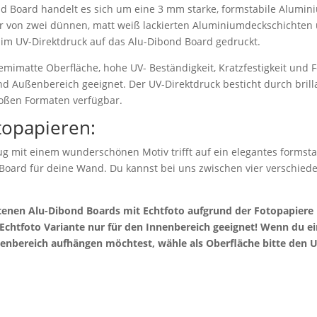
d Board handelt es sich um eine 3 mm starke, formstabile Alumi
r von zwei dünnen, matt weiß lackierten Aluminiumdeckschichten 
 im UV-Direktdruck auf das Alu-Dibond Board gedruckt.
emimatte Oberfläche, hohe UV- Beständigkeit, Kratzfestigkeit und F
nd Außenbereich geeignet. Der UV-Direktdruck besticht durch bril
roßen Formaten verfügbar.
topapieren:
g mit einem wunderschönen Motiv trifft auf ein elegantes formstab
 Board für deine Wand. Du kannst bei uns zwischen vier verschie
otenen Alu-Dibond Boards mit Echtfoto aufgrund der Fotopapier
e Echtfoto Variante nur für den Innenbereich geeignet! Wenn du 
enbereich aufhängen möchtest, wähle als Oberfläche bitte den U