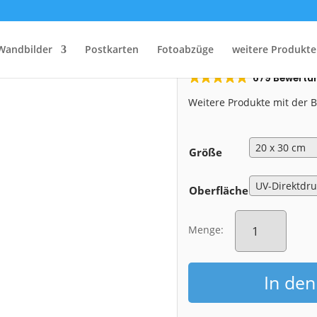
Start
/
Shop
/
Pop Art Alu-Dibond
/ Alu-Dibond (01137-PopArt)
Alu-Dibond (
Wandbilder
Postkarten
Fotoabzüge
weitere Produkte
679 Bewertu
Weitere Produkte mit der
Größe
Oberfläche
Alu-
Dibond
Menge:
(01137-
PopArt)
Menge
In de