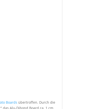
foto Boards
übertroffen. Durch die
" das Alu-Dibond Board ca. 1 cm