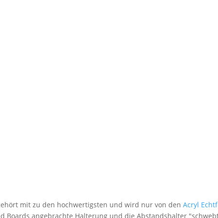
 gehört mit zu den hochwertigsten und wird nur von den
Acryl Echt
nd Boards angebrachte Halterung und die Abstandshalter "schwebt