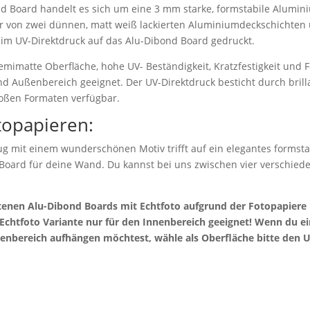
d Board handelt es sich um eine 3 mm starke, formstabile Alumi
r von zwei dünnen, matt weiß lackierten Aluminiumdeckschichten 
 im UV-Direktdruck auf das Alu-Dibond Board gedruckt.
emimatte Oberfläche, hohe UV- Beständigkeit, Kratzfestigkeit und F
nd Außenbereich geeignet. Der UV-Direktdruck besticht durch bril
roßen Formaten verfügbar.
topapieren:
g mit einem wunderschönen Motiv trifft auf ein elegantes formstab
 Board für deine Wand. Du kannst bei uns zwischen vier verschie
otenen Alu-Dibond Boards mit Echtfoto aufgrund der Fotopapier
e Echtfoto Variante nur für den Innenbereich geeignet! Wenn du 
enbereich aufhängen möchtest, wähle als Oberfläche bitte den U