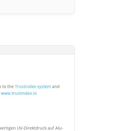
n to the
Trustindex system
and
t
www.trustindex.io
wertigen UV-Direktdruck auf Alu-