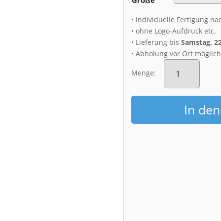
• individuelle Fertigung na
• ohne Logo-Aufdruck etc.
• Lieferung bis
Samstag, 2
• Abholung vor Ort möglic
Alu-
Dibond
Menge:
(01271)
Dresden
zum
In de
Sonnenuntergan
Menge