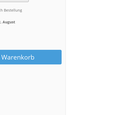
ch Bestellung
2. August
h
n Warenkorb
g