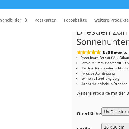
Start
/
Shop
/
Alu-Dibond
/ Alu-Dibond (01271) Dresden zum Sonnenuntergang
Alu-Dibond (
Wandbilder
Postkarten
Fotoabzüge
weitere Produkte
Dresden zu
Sonnenunte
679 Bewertu
Produktart: Foto auf Alu-Dibo
Foto auf 3 mm starker Alu-Dib
UV-Direktdruck oder Echtfoto
inklusive Aufhängung
formstabil und langlebig
Handarbeit Made in Dresden
Weitere Produkte mit der
Oberfläche
Größe