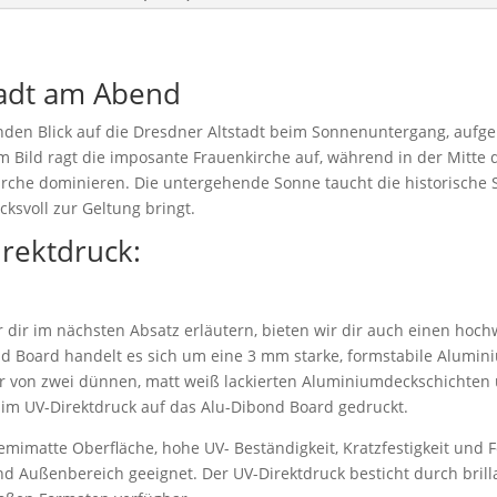
stadt am Abend
renden Blick auf die Dresdner Altstadt beim Sonnenuntergang, au
m Bild ragt die imposante Frauenkirche auf, während in der Mitte
he dominieren. Die untergehende Sonne taucht die historische Sz
cksvoll zur Geltung bringt.
irektdruck:
dir im nächsten Absatz erläutern, bieten wir dir auch einen hoch
d Board handelt es sich um eine 3 mm starke, formstabile Alumi
r von zwei dünnen, matt weiß lackierten Aluminiumdeckschichten 
 im UV-Direktdruck auf das Alu-Dibond Board gedruckt.
emimatte Oberfläche, hohe UV- Beständigkeit, Kratzfestigkeit und F
nd Außenbereich geeignet. Der UV-Direktdruck besticht durch bril