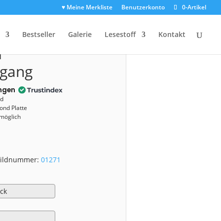
♥ Meine Merkliste
Benutzerkonto
0-Artikel
01271)
Bestseller
Galerie
Lesestoff
Kontakt
m
rgang
ngen
nd
ond Platte
 möglich
 Bildnummer:
01271