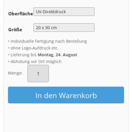
Oberfläche
Größe
• individuelle Fertigung nach Bestellung
• ohne Logo-Aufdruck etc.
• Lieferung bis
Montag, 24. August
• Abholung vor Ort möglich
Alu-
Dibond
Menge:
(01309)
Dresden
Skyline
In den Warenkorb
Menge