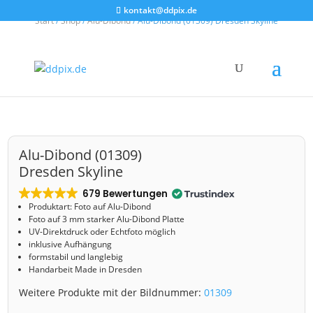
kontakt@ddpix.de
Start
/
Shop
/
Alu-Dibond
/ Alu-Dibond (01309) Dresden Skyline
Alu-Dibond (01309)
Dresden Skyline
679 Bewertungen
Produktart: Foto auf Alu-Dibond
Foto auf 3 mm starker Alu-Dibond Platte
UV-Direktdruck oder Echtfoto möglich
inklusive Aufhängung
formstabil und langlebig
Handarbeit Made in Dresden
Weitere Produkte mit der Bildnummer:
01309