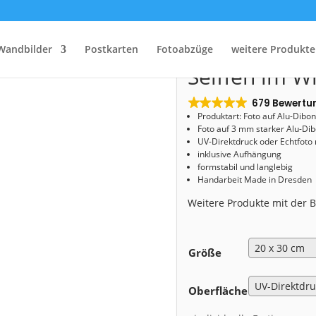
Start
/
Shop
/
Alu-Dibond
/ Alu-Dibond (01441) Seiffen im Winter
Alu-Dibond (
Wandbilder
Postkarten
Fotoabzüge
weitere Produkte
Seiffen im W
679 Bewertu
Produktart: Foto auf Alu-Dibo
Foto auf 3 mm starker Alu-Dib
UV-Direktdruck oder Echtfoto
inklusive Aufhängung
formstabil und langlebig
Handarbeit Made in Dresden
Weitere Produkte mit der
Größe
Oberfläche