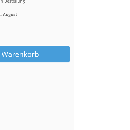
ch Bestellung
2. August
h
n Warenkorb