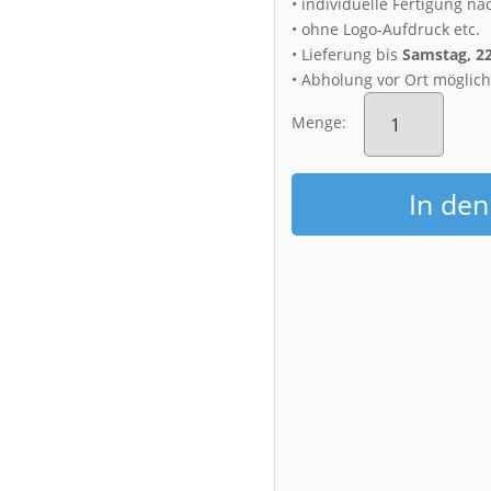
• individuelle Fertigung na
• ohne Logo-Aufdruck etc.
• Lieferung bis
Samstag, 2
• Abholung vor Ort möglic
Alu-
Dibond
Menge:
(01441)
Seiffen
im
In de
Winter
Menge