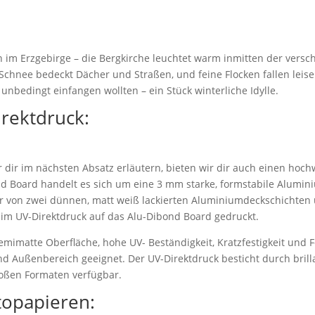
en im Erzgebirge – die Bergkirche leuchtet warm inmitten der versc
 Schnee bedeckt Dächer und Straßen, und feine Flocken fallen lei
nbedingt einfangen wollten – ein Stück winterliche Idylle.
irektdruck:
dir im nächsten Absatz erläutern, bieten wir dir auch einen hoch
d Board handelt es sich um eine 3 mm starke, formstabile Alumi
r von zwei dünnen, matt weiß lackierten Aluminiumdeckschichten 
 im UV-Direktdruck auf das Alu-Dibond Board gedruckt.
emimatte Oberfläche, hohe UV- Beständigkeit, Kratzfestigkeit und F
nd Außenbereich geeignet. Der UV-Direktdruck besticht durch bril
roßen Formaten verfügbar.
topapieren: