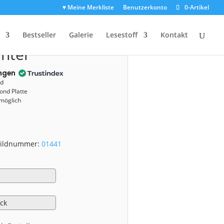
♥ Meine Merkliste
Benutzerkonto
0-Artikel
01441)
Bestseller
Galerie
Lesestoff
Kontakt
inter
ngen
nd
ond Platte
 möglich
 Bildnummer:
01441