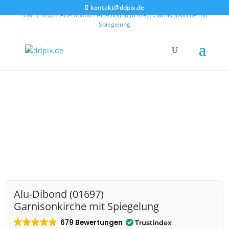
kontakt@ddpix.de
Start
/
Shop
/
Alu-Dibond
/ Alu-Dibond (01697) Garnisonkirche mit
Spiegelung
Alu-Dibond (01697)
Garnisonkirche mit Spiegelung
679 Bewertungen