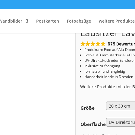
Start
/
Shop
/
Alu-Dibond
/ Alu-Dibond (01698) Lausitzer Lavendel
Alu-Dibond (
Wandbilder
Postkarten
Fotoabzüge
weitere Produkte
Lausitzer La
679 Bewertu
Produktart: Foto auf Alu-Dibo
Foto auf 3 mm starker Alu-Dib
UV-Direktdruck oder Echtfoto
inklusive Aufhängung
formstabil und langlebig
Handarbeit Made in Dresden
Weitere Produkte mit der
Größe
Oberfläche