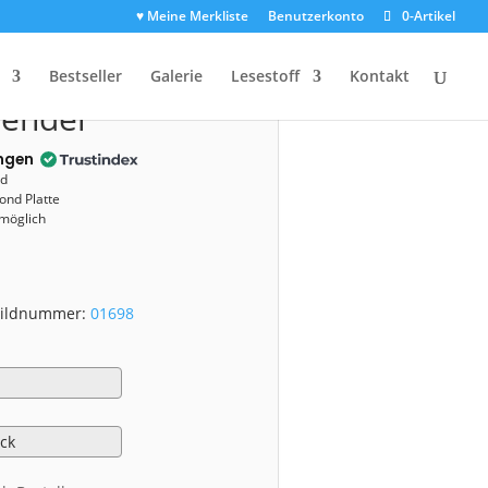
♥ Meine Merkliste
Benutzerkonto
0-Artikel
01698)
Bestseller
Galerie
Lesestoff
Kontakt
vendel
ngen
nd
ond Platte
 möglich
 Bildnummer:
01698