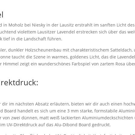
l
in Moholz bei Niesky in der Lausitz erstrahlt im sanften Licht d
uchtend violettem Lausitzer Lavendel erstrecken sich über das wei
 tief in die Landschaft führen.
kaler, dunkler Holzscheunenbau mit charakteristischem Satteldach,
nne taucht die Szene in warmes, goldenes Licht, das die Lavende
Der Himmel zeigt ein wunderschönes Farbspiel von zartem Rosa über
irektdruck:
dir im nächsten Absatz erläutern, bieten wir dir auch einen hoch
d Board handelt es sich um eine 3 mm starke, formstabile Alumi
r von zwei dünnen, matt weiß lackierten Aluminiumdeckschichten 
 im UV-Direktdruck auf das Alu-Dibond Board gedruckt.