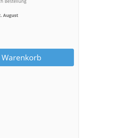
ch Bestellung
2. August
h
n Warenkorb