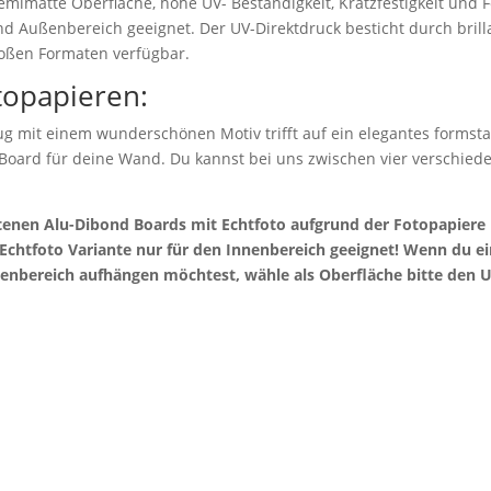
emimatte Oberfläche, hohe UV- Beständigkeit, Kratzfestigkeit und F
nd Außenbereich geeignet. Der UV-Direktdruck besticht durch bril
roßen Formaten verfügbar.
topapieren:
g mit einem wunderschönen Motiv trifft auf ein elegantes formstab
 Board für deine Wand. Du kannst bei uns zwischen vier verschie
otenen Alu-Dibond Boards mit Echtfoto aufgrund der Fotopapier
e Echtfoto Variante nur für den Innenbereich geeignet! Wenn du 
enbereich aufhängen möchtest, wähle als Oberfläche bitte den U