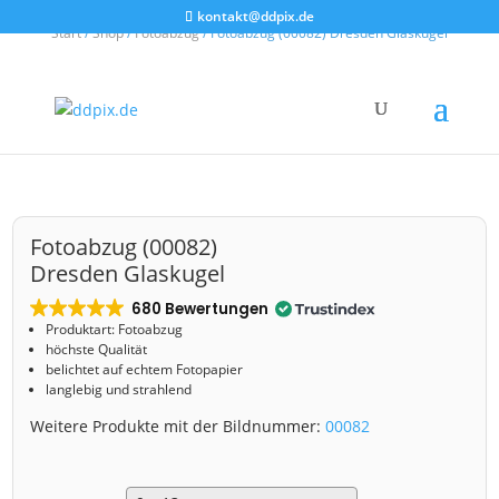
kontakt@ddpix.de
Start
/
Shop
/
Fotoabzug
/ Fotoabzug (00082) Dresden Glaskugel
Fotoabzug (00082)
Dresden Glaskugel
680 Bewertungen
Produktart: Fotoabzug
höchste Qualität
belichtet auf echtem Fotopapier
langlebig und strahlend
Weitere Produkte mit der Bildnummer:
00082