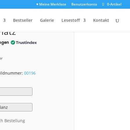
♥ Meine Merkliste
Benutzerkonto
0-Artikel
0196)
Bestseller
Galerie
Lesestoff
Kontakt
latz
ngen
er
 Bildnummer:
00196
ch Bestellung