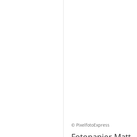
© PixelfotoExpress
Fotopapier Matt