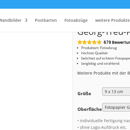
Start
/
Shop
/
Fotoabzug
/ Fotoabzug (00196) Georg-Treu-Platz
Fotoabzug (0
Wandbilder
Postkarten
Fotoabzüge
weitere Produkte
Georg-Treu-P
679 Bewertu
Produktart: Fotoabzug
höchste Qualität
belichtet auf echtem Fotopapi
langlebig und strahlend
Weitere Produkte mit der
Größe
Oberfläche
• individuelle Fertigung na
• ohne Logo-Aufdruck etc.