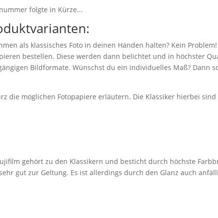
nummer folgte in Kürze...
oduktvarianten:
hmen als klassisches Foto in deinen Händen halten? Kein Problem!
eren bestellen. Diese werden dann belichtet und in höchster Qual
 gängigen Bildformate. Wünschst du ein individuelles Maß? Dann sc
z die möglichen Fotopapiere erläutern. Die Klassiker hierbei sin
jifilm gehört zu den Klassikern und besticht durch höchste Farbbr
r gut zur Geltung. Es ist allerdings durch den Glanz auch anfäll