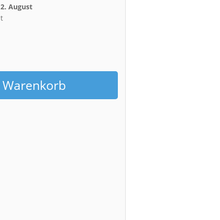
12. August
t
h
n Warenkorb