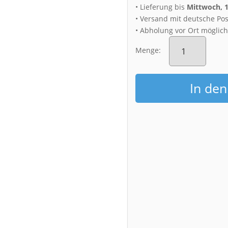
• Lieferung bis
Mittwoch, 
• Versand mit deutsche Pos
• Abholung vor Ort möglic
Fotoabzug
(00196)
Menge:
Georg-
Treu-
Platz
In de
Menge