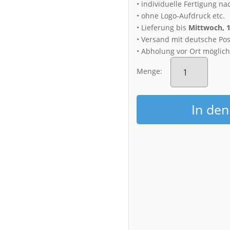
• individuelle Fertigung na
• ohne Logo-Aufdruck etc.
• Lieferung bis
Mittwoch, 
• Versand mit deutsche Pos
• Abholung vor Ort möglic
Fotoabzug
(00229)
Menge:
Nebel
auf
dem
In de
Lilienstein
Menge