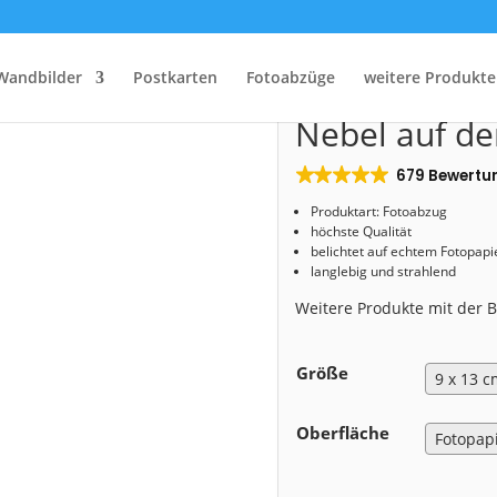
Start
/
Shop
/
Fotoabzug
/ Fotoabzug (00229) Nebel auf dem Lilienstein
Wandbilder
Postkarten
Fotoabzüge
weitere Produkte
Fotoabzug (0
Nebel auf de
679 Bewertu
Produktart: Fotoabzug
höchste Qualität
belichtet auf echtem Fotopapi
langlebig und strahlend
Weitere Produkte mit der
Größe
Oberfläche