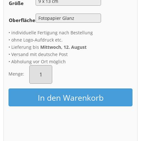
Größe
Oberfläche
• individuelle Fertigung nach Bestellung
• ohne Logo-Aufdruck etc.
• Lieferung bis
Mittwoch, 12. August
• Versand mit deutsche Post
• Abholung vor Ort möglich
Fotoabzug
(00238)
Menge:
Blaues
Wunder
im
In den Warenkorb
Winter
Menge