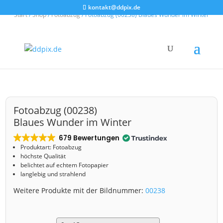
kontakt@ddpix.de
Start
/
Shop
/
Fotoabzug
/ Fotoabzug (00238) Blaues Wunder im Winter
Fotoabzug (00238)
Blaues Wunder im Winter
679 Bewertungen
Produktart: Fotoabzug
höchste Qualität
belichtet auf echtem Fotopapier
langlebig und strahlend
Weitere Produkte mit der Bildnummer:
00238