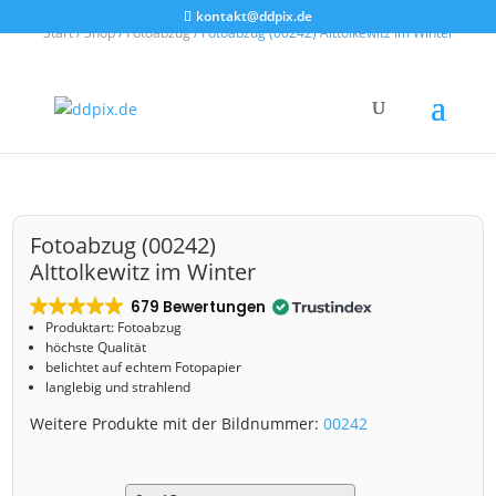
kontakt@ddpix.de
Start
/
Shop
/
Fotoabzug
/ Fotoabzug (00242) Alttolkewitz im Winter
Fotoabzug (00242)
Alttolkewitz im Winter
679 Bewertungen
Produktart: Fotoabzug
höchste Qualität
belichtet auf echtem Fotopapier
langlebig und strahlend
Weitere Produkte mit der Bildnummer:
00242