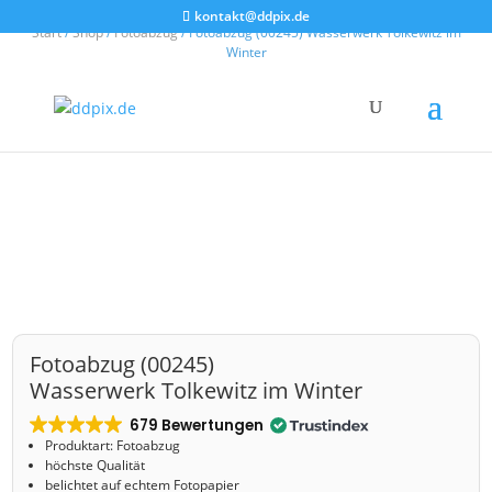
kontakt@ddpix.de
Start
/
Shop
/
Fotoabzug
/ Fotoabzug (00245) Wasserwerk Tolkewitz im
Winter
Fotoabzug (00245)
Wasserwerk Tolkewitz im Winter
679 Bewertungen
Produktart: Fotoabzug
höchste Qualität
belichtet auf echtem Fotopapier