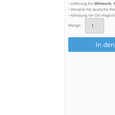
• Lieferung bis
Mittwoch, 
• Versand mit deutsche Pos
• Abholung vor Ort möglic
Fotoabzug
(00248)
Menge:
World
Trade
Center
In de
Dresden
Menge