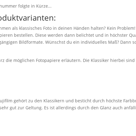
nummer folgte in Kürze...
oduktvarianten:
hmen als klassisches Foto in deinen Händen halten? Kein Problem!
eren bestellen. Diese werden dann belichtet und in höchster Qual
 gängigen Bildformate. Wünschst du ein individuelles Maß? Dann sc
z die möglichen Fotopapiere erläutern. Die Klassiker hierbei sin
jifilm gehört zu den Klassikern und besticht durch höchste Farbbr
r gut zur Geltung. Es ist allerdings durch den Glanz auch anfäll