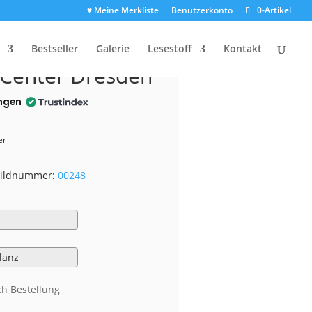
♥ Meine Merkliste
Benutzerkonto
0-Artikel
0248)
Bestseller
Galerie
Lesestoff
Kontakt
 Center Dresden
ngen
er
 Bildnummer:
00248
ch Bestellung