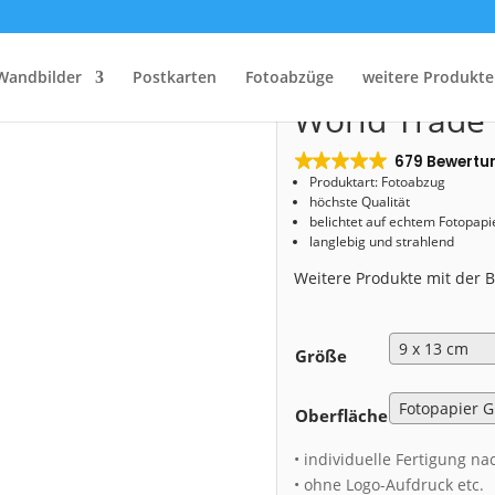
Start
/
Shop
/
Fotoabzug
/ Fotoabzug (00248) World Trade Center Dresden
Fotoabzug (0
Wandbilder
Postkarten
Fotoabzüge
weitere Produkte
World Trade
679 Bewertu
Produktart: Fotoabzug
höchste Qualität
belichtet auf echtem Fotopapi
langlebig und strahlend
Weitere Produkte mit der
Größe
Oberfläche
• individuelle Fertigung na
• ohne Logo-Aufdruck etc.