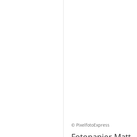
© PixelfotoExpress
Fotopapier Matt