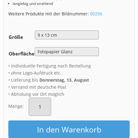
langlebig und strahlend
Weitere Produkte mit der Bildnummer:
00256
Größe
Oberfläche
• individuelle Fertigung nach Bestellung
• ohne Logo-Aufdruck etc.
• Lieferung bis
Donnerstag, 13. August
• Versand mit deutsche Post
• Abholung vor Ort möglich
Fotoabzug
(00256)
Menge:
Gewitter
über
dem
In den Warenkorb
Theaterplatz
Menge