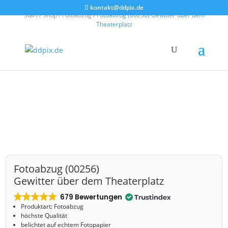
kontakt@ddpix.de
Start
/
Shop
/
Fotoabzug
/ Fotoabzug (00256) Gewitter über dem
Theaterplatz
Fotoabzug (00256)
Gewitter über dem Theaterplatz
679 Bewertungen
Produktart: Fotoabzug
höchste Qualität
belichtet auf echtem Fotopapier