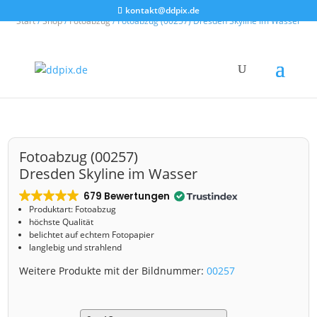
kontakt@ddpix.de
Start
/
Shop
/
Fotoabzug
/ Fotoabzug (00257) Dresden Skyline im Wasser
Fotoabzug (00257)
Dresden Skyline im Wasser
679 Bewertungen
Produktart: Fotoabzug
höchste Qualität
belichtet auf echtem Fotopapier
langlebig und strahlend
Weitere Produkte mit der Bildnummer:
00257