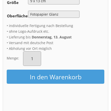
Größe
Oberfläche
• individuelle Fertigung nach Bestellung
• ohne Logo-Aufdruck etc.
• Lieferung bis
Donnerstag, 13. August
• Versand mit deutsche Post
• Abholung vor Ort möglich
Fotoabzug
(00257)
Menge:
Dresden
Skyline
im
In den Warenkorb
Wasser
Menge