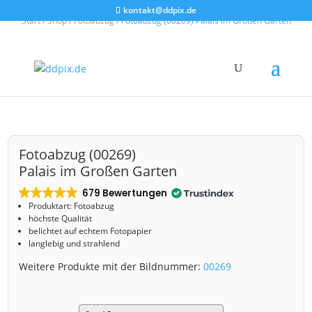
kontakt@ddpix.de
Start
/
Shop
/
Fotoabzug
/ Fotoabzug (00269) Palais im Großen Garten
Fotoabzug (00269)
Palais im Großen Garten
679 Bewertungen
Produktart: Fotoabzug
höchste Qualität
belichtet auf echtem Fotopapier
langlebig und strahlend
Weitere Produkte mit der Bildnummer:
00269