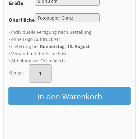
Größe
Oberfläche
• individuelle Fertigung nach Bestellung
• ohne Logo-Aufdruck etc.
• Lieferung bis
Donnerstag, 13. August
• Versand mit deutsche Post
• Abholung vor Ort möglich
Fotoabzug
(00269)
Menge:
Palais
im
Großen
In den Warenkorb
Garten
Menge