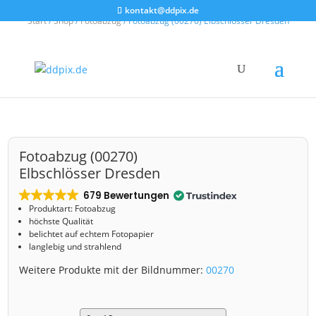
kontakt@ddpix.de
Start
/
Shop
/
Fotoabzug
/ Fotoabzug (00270) Elbschlösser Dresden
Fotoabzug (00270)
Elbschlösser Dresden
679 Bewertungen
Produktart: Fotoabzug
höchste Qualität
belichtet auf echtem Fotopapier
langlebig und strahlend
Weitere Produkte mit der Bildnummer:
00270