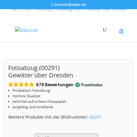
kontakt@ddpix.de
Start
/
Shop
/
Fotoabzug
/ Fotoabzug (00291) Gewitter über Dresden
Fotoabzug (00291)
Gewitter über Dresden
679 Bewertungen
Produktart: Fotoabzug
höchste Qualität
belichtet auf echtem Fotopapier
langlebig und strahlend
Weitere Produkte mit der Bildnummer:
00291