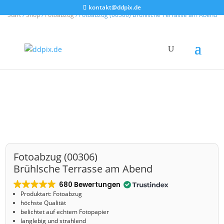
kontakt@ddpix.de
Start
/
Shop
/
Fotoabzug
/ Fotoabzug (00306) Brühlsche Terrasse am Abend
Fotoabzug (00306)
Brühlsche Terrasse am Abend
680 Bewertungen
Produktart: Fotoabzug
höchste Qualität
belichtet auf echtem Fotopapier
langlebig und strahlend