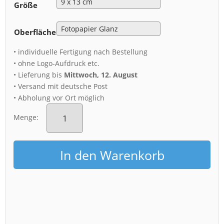
Größe
Oberfläche
• individuelle Fertigung nach Bestellung
• ohne Logo-Aufdruck etc.
• Lieferung bis
Mittwoch, 12. August
• Versand mit deutsche Post
• Abholung vor Ort möglich
Fotoabzug
(00328)
Menge:
Mönchfelsen
in
der
In den Warenkorb
Bastei
Menge