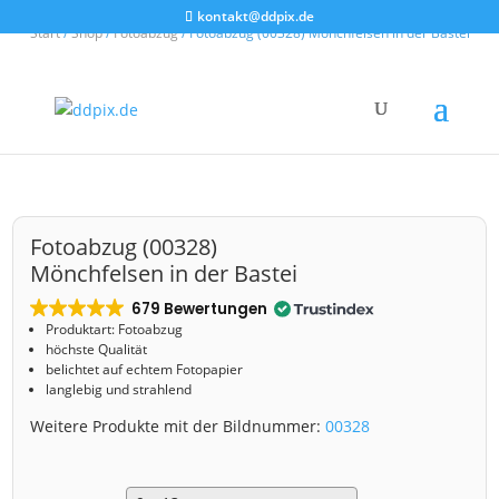
kontakt@ddpix.de
Start
/
Shop
/
Fotoabzug
/ Fotoabzug (00328) Mönchfelsen in der Bastei
Fotoabzug (00328)
Mönchfelsen in der Bastei
679 Bewertungen
Produktart: Fotoabzug
höchste Qualität
belichtet auf echtem Fotopapier
langlebig und strahlend
Weitere Produkte mit der Bildnummer:
00328