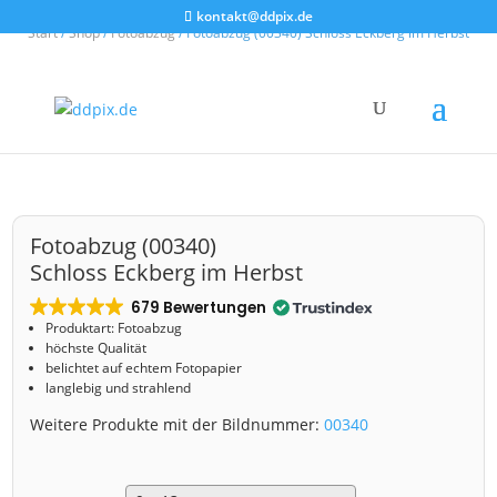
kontakt@ddpix.de
Start
/
Shop
/
Fotoabzug
/ Fotoabzug (00340) Schloss Eckberg im Herbst
Fotoabzug (00340)
Schloss Eckberg im Herbst
679 Bewertungen
Produktart: Fotoabzug
höchste Qualität
belichtet auf echtem Fotopapier
langlebig und strahlend
Weitere Produkte mit der Bildnummer:
00340