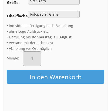
Größe
Oberfläche
• individuelle Fertigung nach Bestellung
• ohne Logo-Aufdruck etc.
• Lieferung bis
Donnerstag, 13. August
• Versand mit deutsche Post
• Abholung vor Ort möglich
Fotoabzug
(00340)
Menge:
Schloss
Eckberg
im
In den Warenkorb
Herbst
Menge