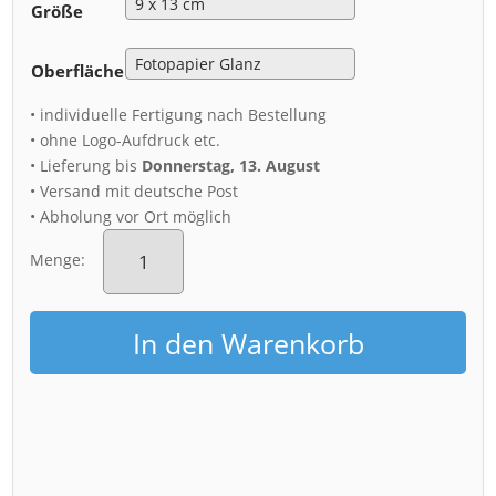
Größe
Oberfläche
• individuelle Fertigung nach Bestellung
• ohne Logo-Aufdruck etc.
• Lieferung bis
Donnerstag, 13. August
• Versand mit deutsche Post
• Abholung vor Ort möglich
Fotoabzug
(00366)
Menge:
Dresden
Skyline
im
In den Warenkorb
Frühling
Menge