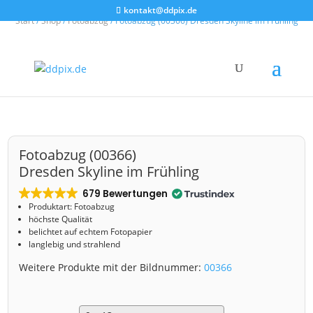
kontakt@ddpix.de
Start
/
Shop
/
Fotoabzug
/ Fotoabzug (00366) Dresden Skyline im Frühling
Fotoabzug (00366)
Dresden Skyline im Frühling
679 Bewertungen
Produktart: Fotoabzug
höchste Qualität
belichtet auf echtem Fotopapier
langlebig und strahlend
Weitere Produkte mit der Bildnummer:
00366