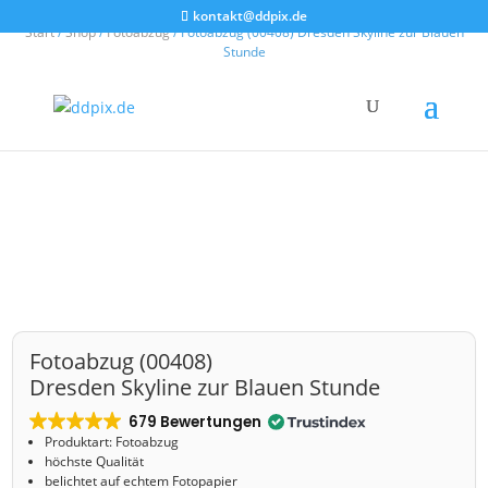
kontakt@ddpix.de
Start
/
Shop
/
Fotoabzug
/ Fotoabzug (00408) Dresden Skyline zur Blauen
Stunde
Fotoabzug (00408)
Dresden Skyline zur Blauen Stunde
679 Bewertungen
Produktart: Fotoabzug
höchste Qualität
belichtet auf echtem Fotopapier