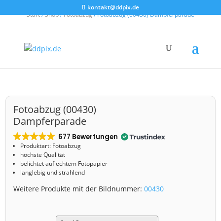
kontakt@ddpix.de
Start
/
Shop
/
Fotoabzug
/ Fotoabzug (00430) Dampferparade
Fotoabzug (00430)
Dampferparade
677 Bewertungen
Produktart: Fotoabzug
höchste Qualität
belichtet auf echtem Fotopapier
langlebig und strahlend
Weitere Produkte mit der Bildnummer:
00430