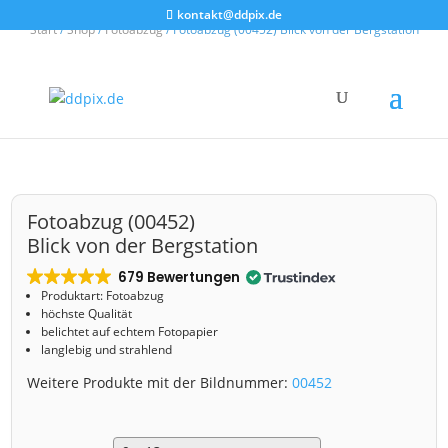
kontakt@ddpix.de
Start
/
Shop
/
Fotoabzug
/ Fotoabzug (00452) Blick von der Bergstation
Fotoabzug (00452)
Blick von der Bergstation
679 Bewertungen
Produktart: Fotoabzug
höchste Qualität
belichtet auf echtem Fotopapier
langlebig und strahlend
Weitere Produkte mit der Bildnummer:
00452