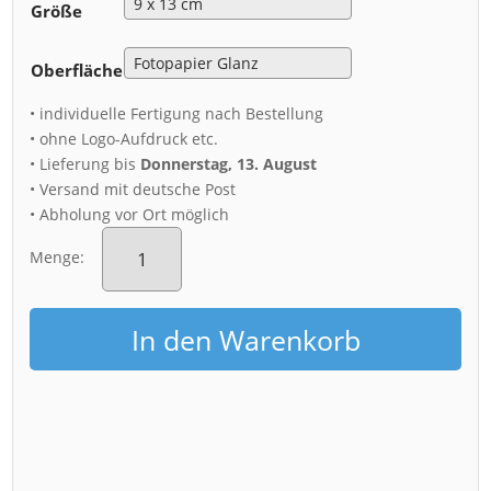
Größe
Oberfläche
• individuelle Fertigung nach Bestellung
• ohne Logo-Aufdruck etc.
• Lieferung bis
Donnerstag, 13. August
• Versand mit deutsche Post
• Abholung vor Ort möglich
Fotoabzug
(00452)
Menge:
Blick
von
der
In den Warenkorb
Bergstation
Menge