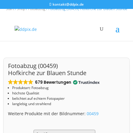
kontakt@ddpix.de
Start
/
Shop
/
Fotoabzug
/ Fotoabzug (00459) Hofkirche zur Blauen Stunde
Fotoabzug (00459)
Hofkirche zur Blauen Stunde
679 Bewertungen
Produktart: Fotoabzug
höchste Qualität
belichtet auf echtem Fotopapier
langlebig und strahlend
Weitere Produkte mit der Bildnummer:
00459