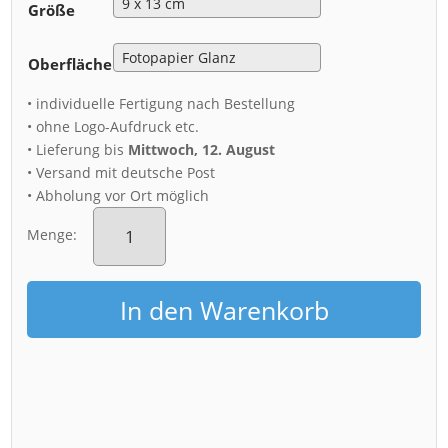
Größe
Oberfläche
• individuelle Fertigung nach Bestellung
• ohne Logo-Aufdruck etc.
• Lieferung bis
Mittwoch, 12. August
• Versand mit deutsche Post
• Abholung vor Ort möglich
Fotoabzug
(00459)
Menge:
Hofkirche
zur
Blauen
In den Warenkorb
Stunde
Menge