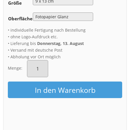
Größe
Oberfläche
• individuelle Fertigung nach Bestellung
• ohne Logo-Aufdruck etc.
• Lieferung bis
Donnerstag, 13. August
• Versand mit deutsche Post
• Abholung vor Ort möglich
Fotoabzug
(00461)
Menge:
Dresden
Skyline
am
In den Warenkorb
Abend
Menge