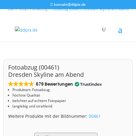
kontakt@ddpix.de
Start
/
Shop
/
Fotoabzug
/ Fotoabzug (00461) Dresden Skyline am Abend
Fotoabzug (00461)
Dresden Skyline am Abend
679 Bewertungen
Produktart: Fotoabzug
höchste Qualität
belichtet auf echtem Fotopapier
langlebig und strahlend
Weitere Produkte mit der Bildnummer:
00461