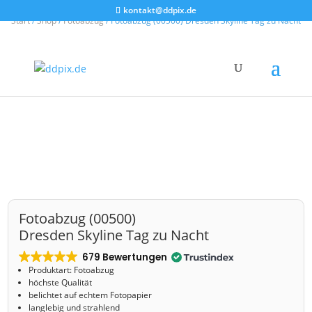
kontakt@ddpix.de
Start
/
Shop
/
Fotoabzug
/ Fotoabzug (00500) Dresden Skyline Tag zu Nacht
Fotoabzug (00500)
Dresden Skyline Tag zu Nacht
679 Bewertungen
Produktart: Fotoabzug
höchste Qualität
belichtet auf echtem Fotopapier
langlebig und strahlend