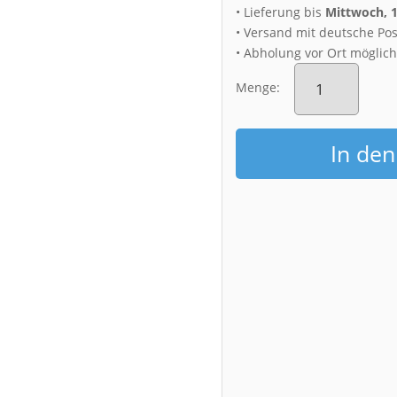
• Lieferung bis
Mittwoch, 
• Versand mit deutsche Pos
• Abholung vor Ort möglic
Fotoabzug
(00501)
Menge:
Dresden
Skyline
im
In de
Frühling
Menge