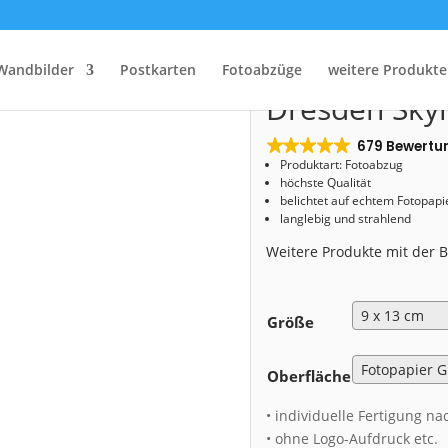
Start
/
Shop
/
Fotoabzug
/ Fotoabzug (00501) Dresden Skyline im Frühling
Fotoabzug (0
Wandbilder
Postkarten
Fotoabzüge
weitere Produkte
Dresden Skyl
679 Bewertu
Produktart: Fotoabzug
höchste Qualität
belichtet auf echtem Fotopapi
langlebig und strahlend
Weitere Produkte mit der
Größe
Oberfläche
• individuelle Fertigung na
• ohne Logo-Aufdruck etc.