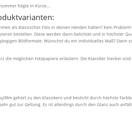
nummer folgte in Kürze...
oduktvarianten:
hmen als klassisches Foto in deinen Händen halten? Kein Problem!
eren bestellen. Diese werden dann belichtet und in höchster Qual
 gängigen Bildformate. Wünschst du ein individuelles Maß? Dann sc
z die möglichen Fotopapiere erläutern. Die Klassiker hierbei sin
jifilm gehört zu den Klassikern und besticht durch höchste Farbbr
r gut zur Geltung. Es ist allerdings durch den Glanz auch anfäll