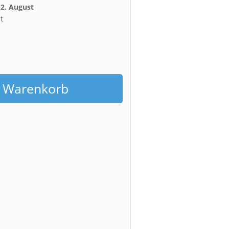
12. August
t
h
n Warenkorb