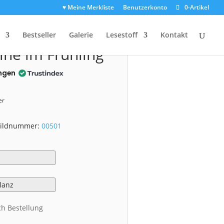
♥ Meine Merkliste
Benutzerkonto
0-Artikel
0501)
Bestseller
Galerie
Lesestoff
Kontakt
ine im Frühling
ngen
er
 Bildnummer:
00501
ch Bestellung