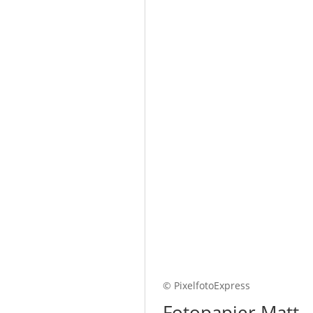
© PixelfotoExpress
Fotopapier Matt