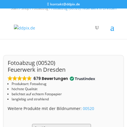
kontakt@ddpix.de
Start
/
Shop
/
Fotoabzug
/ Fotoabzug (00520) Feuerwerk in Dresden
Fotoabzug (00520)
Feuerwerk in Dresden
679 Bewertungen
Produktart: Fotoabzug
höchste Qualität
belichtet auf echtem Fotopapier
langlebig und strahlend
Weitere Produkte mit der Bildnummer:
00520