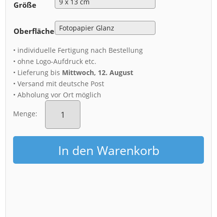
Größe
Oberfläche
• individuelle Fertigung nach Bestellung
• ohne Logo-Aufdruck etc.
• Lieferung bis
Mittwoch, 12. August
• Versand mit deutsche Post
• Abholung vor Ort möglich
Fotoabzug
(00546)
Menge:
Dampferparade
aus
der
In den Warenkorb
Luft
Menge