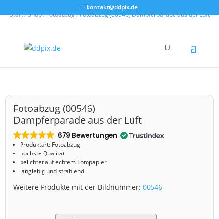
kontakt@ddpix.de
Start
/
Shop
/
Fotoabzug
/ Fotoabzug (00546) Dampferparade aus der Luft
Fotoabzug (00546)
Dampferparade aus der Luft
679 Bewertungen
Produktart: Fotoabzug
höchste Qualität
belichtet auf echtem Fotopapier
langlebig und strahlend
Weitere Produkte mit der Bildnummer:
00546