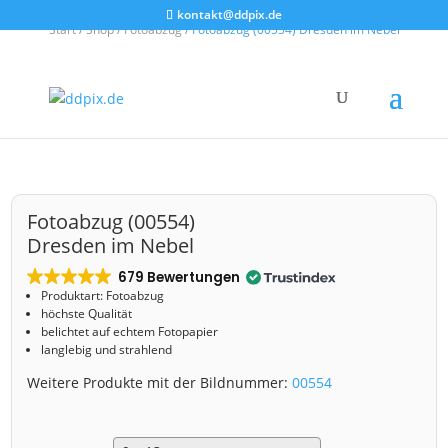
kontakt@ddpix.de
Start
/
Shop
/
Fotoabzug
/ Fotoabzug (00554) Dresden im Nebel
Fotoabzug (00554)
Dresden im Nebel
679 Bewertungen
Produktart: Fotoabzug
höchste Qualität
belichtet auf echtem Fotopapier
langlebig und strahlend
Weitere Produkte mit der Bildnummer:
00554