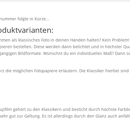
nummer folgte in Kürze...
oduktvarianten:
hmen als klassisches Foto in deinen Händen halten? Kein Problem!
eren bestellen. Diese werden dann belichtet und in höchster Qual
 gängigen Bildformate. Wünschst du ein individuelles Maß? Dann sc
z die möglichen Fotopapiere erläutern. Die Klassiker hierbei sin
jifilm gehört zu den Klassikern und besticht durch höchste Farbbr
r gut zur Geltung. Es ist allerdings durch den Glanz auch anfäll