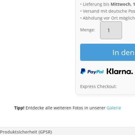
• Lieferung bis
Mittwoch, 
• Versand mit deutsche Pos
• Abholung vor Ort möglic
Fotoabzug
(00567)
Menge:
Blick
über
Dresden
In de
Menge
Express Checkout:
Tipp!
Entdecke alle weiteren Fotos in unserer
Galerie
Produktsicherheit (GPSR)