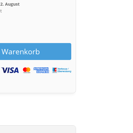
12. August
t
h
n Warenkorb