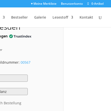
♥ Meine Merkliste
Benutzerkonto
0-Artikel
0567)
Bestseller
Galerie
Lesestoff
Kontakt
resden
ngen
er
 Bildnummer:
00567
ch Bestellung