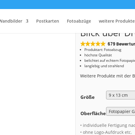
Start
/
Shop
/
Fotoabzug
/ Fotoabzug (00567) Blick über Dresden
Fotoabzug (0
Wandbilder
Postkarten
Fotoabzüge
weitere Produkte
Blick über D
679 Bewertu
Produktart: Fotoabzug
höchste Qualität
belichtet auf echtem Fotopapi
langlebig und strahlend
Weitere Produkte mit der
Größe
Oberfläche
• individuelle Fertigung na
• ohne Logo-Aufdruck etc.