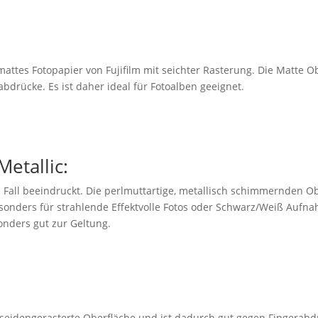
mattes Fotopapier von Fujifilm mit seichter Rasterung. Die Matte O
bdrücke. Es ist daher ideal für Fotoalben geeignet.
Metallic:
 Fall beeindruckt. Die perlmuttartige, metallisch schimmernden Ob
esonders für strahlende Effektvolle Fotos oder Schwarz/Weiß Aufn
nders gut zur Geltung.
e seidengerasterte Oberfläche und ist dadurch gut gegen Fingerabd